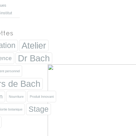
ques
nstitut
Atelier
ation
Dr Bach
ence
nt personnel
rs de Bach
on
Nourriture
Produit Innovant
Stage
Sortie botanique