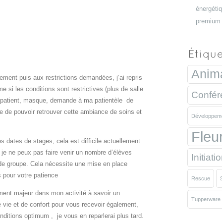
énergéti
premium i
Anim
ement puis aux restrictions demandées, j’ai repris
 si les conditions sont restrictives (plus de salle
Confér
e patient, masque, demande à ma patientèle de
avie de pouvoir retrouver cette ambiance de soins et
Développeme
Fleu
 dates de stages, cela est difficile actuellement
 je ne peux pas faire venir un nombre d’élèves
Initiati
 de groupe. Cela nécessite une mise en place
 pour votre patience
Rescue
ment majeur dans mon activité à savoir un
Tupperware
vie et de confort pour vous recevoir également,
ditions optimum , je vous en reparlerai plus tard.